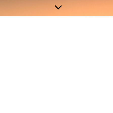
Aufstellungen
Aufstellungen können sehr bewegend sein. Je nach
Schwerpunkt und Herangehensweise wird gelacht, geweint,
berührt, gehalten oder auch verabschiedet.
Aufstellungen bringen dich weiter, wenn du das möchtest. Oder
sie lassen dich einen Blick zurückwerfen, um dich von altem
Ballast zu befreien, damit du mit neu entdeckten Potentialen
vorwärts gehen kannst.
Fühl dich frei zu entscheiden, was du brauchst, denn es geht um
dich.
Folgende Aufstellungsarten biete ich an: